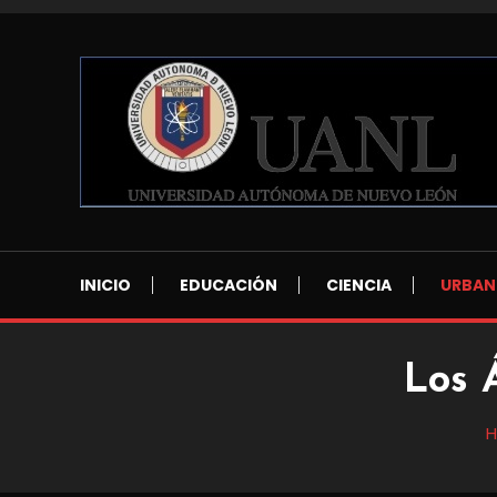
Skip
To
Content
Blog de Ciencia y Tecnología
Reporte Ciencia UAN
INICIO
EDUCACIÓN
CIENCIA
URBAN
Los 