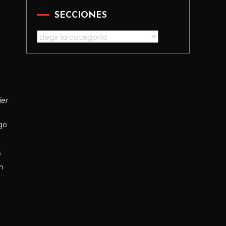
SECCIONES
Secciones
ier
go
s
n