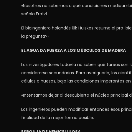
«Nosotros no sabemos a qué condiciones medioambien
señala Fratzl.
El bioingeniero holandés Rik Huiskes resume el pro-ble
la pregunta?»
EL AGUA DA FUERZA A LOS MÚSCULOS DE MADERA
Los investigadores todavía no saben qué tareas son las 
considerarse secundarias. Para averiguarlo, los cientí
células o huesos, bajo las condiciones imperantes en 
«Intentamos dejar al descubierto el núcleo principal de 
Los ingenieros pueden modificar entonces esos princ
finalidad de la mejor forma posible.
ESPONJA DE HEMICELULOSA