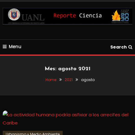
Skip
To
Content
Blog de Ciencia y Tecnología
Reporte Ciencia UANL
Menu
Search
Mes:
agosto 2021
Home
2021
agosto
Urbanismo y Medio Ambiente