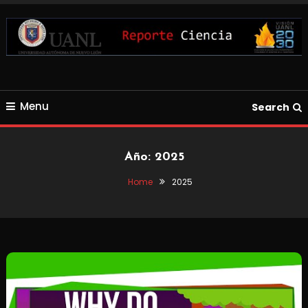
Skip
To
Content
Blog de Ciencia y Tecnología
Reporte Ciencia UANL
Menu
Search
Año:
2025
Home
2025