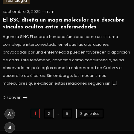
Tecnología
septiembre 3, 2025
rrsm
El BSC diseña un mapa molecular que descubre
vínculos ocultos entre enfermedades
Agencia SINC El cuerpo humano funciona como un sistema
complejo e interconectado, en el que las alteraciones
provocadas por una enfermedad pueden favorecer la aparición
de otras. Este fenómeno, conocido como coocurrencia, se ha
observado en patologías como la enfermedad de Crohn y el
desarrollo de úlceras. Sin embargo, los mecanismos
moleculares que explican estas relaciones seguían sin […]
Discover
…
1
Paginación
2
5
Siguientes
A+
de
A