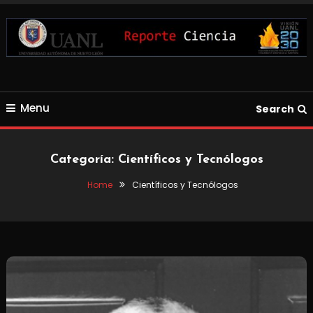
Skip
To
Content
Blog de Ciencia y Tecnología
Reporte Ciencia UANL
Menu
Search
Categoría:
Científicos y Tecnólogos
Home
Científicos y Tecnólogos