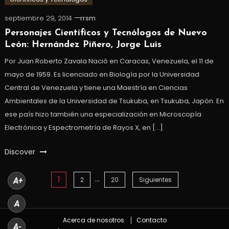
septiembre 29, 2014
rrsm
Personajes Científicos y Tecnólogos de Nuevo
León: Hernández Piñero, Jorge Luis
Por Juan Roberto Zavala Nació en Caracas, Venezuela, el 11 de
mayo de 1959. Es licenciado en Biología por la Universidad
Central de Venezuela y tiene una Maestría en Ciencias
Ambientales de la Universidad de Tsukuba, en Tsukuba, Japón. En
ese país hizo también una especialización en Microscopía
Electrónica y Espectrometría de Rayos X, en […]
Discover
…
1
Paginación
2
20
Siguientes
A+
de
A
Acerca de nosotros
Contacto
entradas
A-