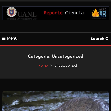
Skip
To
Content
Blog de Ciencia y Tecnología
Reporte Ciencia UANL
Menu
Search
Categoría:
Uncategorized
Home
Uncategorized