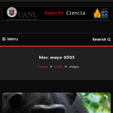
Skip
To
Content
Blog de Ciencia y Tecnología
Reporte Ciencia UANL
Menu
Search
Mes:
mayo 2025
Home
2025
mayo