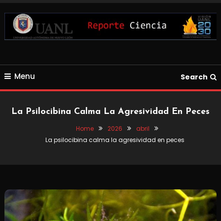
Skip
To
Content
Blog de Ciencia y Tecnología
Reporte Ciencia UANL
Menu
Search
La Psilocibina Calma La Agresividad En Peces
Home
2026
abril
La psilocibina calma la agresividad en peces