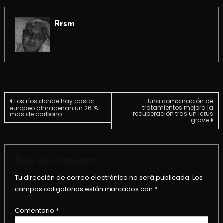
Rrsm
Navegación
Los ríos donde hay castor
Una combinación de
tratamientos mejora la
europeo almacenan un 26 %
recuperación tras un ictus
más de carbono
grave
de
entradas
Deja una respuesta
Tu dirección de correo electrónico no será publicada.
Los
campos obligatorios están marcados con
*
Comentario
*