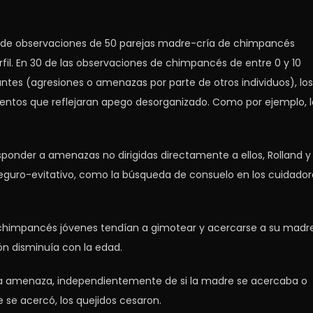
s de observaciones de 50 parejas madre-cría de chimpancés
rfil. En 30 de las observaciones de chimpancés de entre 0 y 10
es (agresiones o amenazas por parte de otros individuos), los
tos que reflejaran apego desorganizado. Como por ejemplo, l
ponder a amenazas no dirigidas directamente a ellos, Rolland y
eguro-evitativo, como la búsqueda de consuelo en los cuidador
s chimpancés jóvenes tendían a gimotear y acercarse a su madr
n disminuía con la edad.
 la amenaza, independientemente de si la madre se acercaba o
 se acercó, los quejidos cesaron.