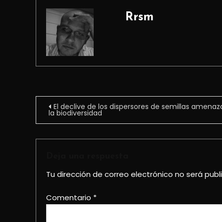
Rrsm
Navegación
El declive de los dispersores de semillas amenaz
la biodiversidad
de
entradas
Deja una respuesta
Tu dirección de correo electrónico no será publ
Comentario
*