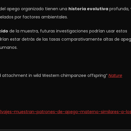
s del apego organizado tienen una
historia evolutiva
profunda, 
lados por factores ambientales.
cido
de la muestra, futuras investigaciones podrían usar estos
drían estar detrás de las tasas comparativamente altas de ape
 humanos.
zed attachment in wild Western chimpanzee offspring”
Nature
alvajes-muestran-patrones-de-apego-materno-similares-a-lo