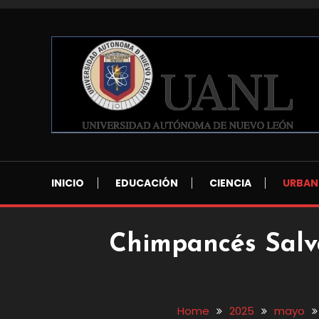
Skip
To
Content
Blog de Ciencia y Tecnología
Reporte Ciencia UAN
INICIO
EDUCACIÓN
CIENCIA
URBAN
Chimpancés Salv
Home
2025
mayo