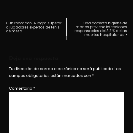
Navegación
Un robot con IA logra superar
Una correcta higiene de
manos previene infecciones
a jugadores expertos de tenis
responsables del 3,2 % de las
de mesa
muertes hospitalarias
de
entradas
Deja una respuesta
Tu dirección de correo electrónico no será publicada.
Los
campos obligatorios están marcados con
*
Comentario
*