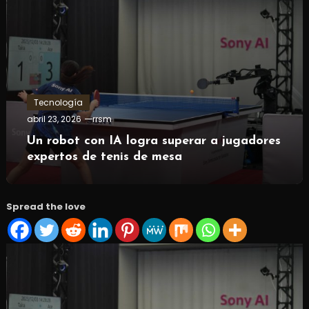
Tecnología
abril 23, 2026
rrsm
Un robot con IA logra superar a jugadores
expertos de tenis de mesa
Spread the love