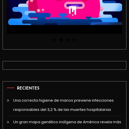
RECIENTES
Una correcta higiene de manos previene infecciones
responsables del 3,2 % de las muertes hospitalarias
Un gran mapa genético indígena de América revela más