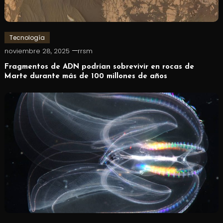
Tecnología
noviembre 28, 2025
rrsm
Fragmentos de ADN podrían sobrevivir en rocas de
Marte durante más de 100 millones de años