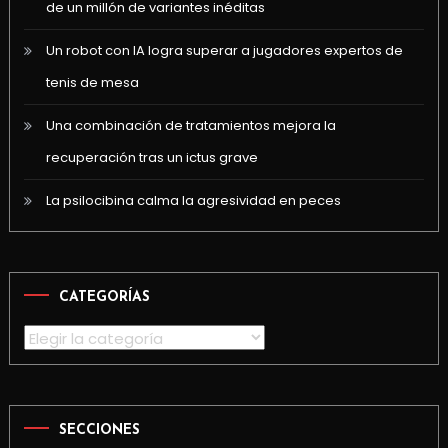
de un millón de variantes inéditas
Un robot con IA logra superar a jugadores expertos de
tenis de mesa
Una combinación de tratamientos mejora la
recuperación tras un ictus grave
La psilocibina calma la agresividad en peces
CATEGORÍAS
Categorías
SECCIONES