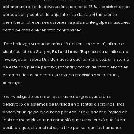
obtener una tasa de devolución superior al 75 %. Los sistemas de
percepción y control de baja latencia del robot también le
permitieron ofrecer
reacciones rápidas
ante golpes inusuales,
como pelotas que rebotan contra la red.
“Este hallazgo va mucho más allá del tenis de mesa”, afirma el
científico jefe de Sony AI,
Peter Stone
. “Representa un hito en la
investigación sobre
IA
y demuestra que, primera vez, un sistema
de este tipo puede percibir, razonar y actuar de forma eficaz en
entornos del mundo real que exigen precisión y velocidad”,
concluye.
Los investigadores creen que sus hallazgos ayudarán al
desarrollo de sistemas de IA física en distintas disciplinas. Tras
observar un golpe ejecutado por Ace, el exjugador olímpico de
tenis de mesa Nakamura comentó que nunca creyó que fuera
posible y que, al ver al robot, le hizo pensar que los humanos