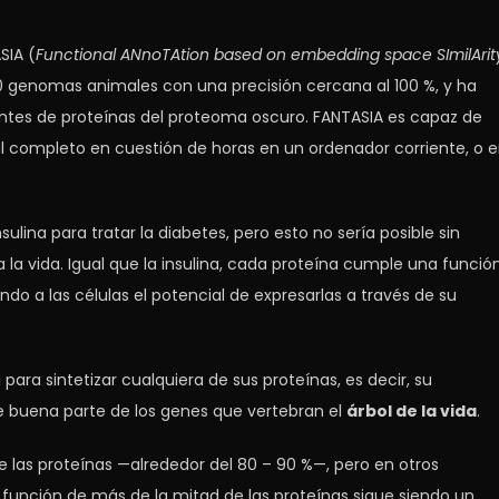
SIA (
Functional ANnoTAtion based on embedding space SImilArit
000 genomas animales con una precisión cercana al 100 %, y ha
antes de proteínas del proteoma oscuro. FANTASIA es capaz de
 completo en cuestión de horas en un ordenador corriente, o 
lina para tratar la diabetes, pero esto no sería posible sin
la vida. Igual que la insulina, cada proteína cumple una función
ndo a las células el potencial de expresarlas a través de su
ara sintetizar cualquiera de sus proteínas, es decir, su
 buena parte de los genes que vertebran el
árbol de la vida
.
 las proteínas —alrededor del 80 – 90 %—, pero en otros
 función de más de la mitad de las proteínas sigue siendo un