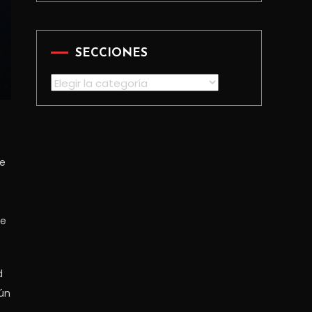
SECCIONES
Secciones
de
de
d
aún