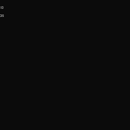
ca
as