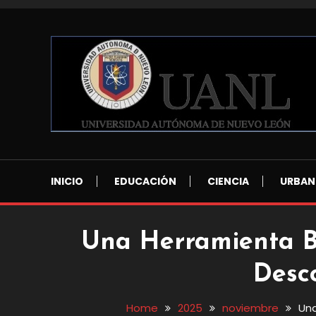
Skip
To
Content
Blog de Ciencia y Tecnología
Reporte Ciencia UAN
INICIO
EDUCACIÓN
CIENCIA
URBAN
Una Herramienta B
Desc
Home
2025
noviembre
Una