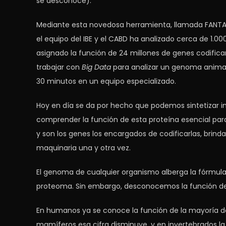
se desconoce).
Mediante esta novedosa herramienta, llamada FANTA
el equipo del IBE y el CABD ha analizado cerca de 1.
asignado la función de 24 millones de genes codific
trabajar con
Big Data
para analizar un genoma animal
30 minutos en un equipo especializado.
Hoy en día se da por hecho que podemos sintetizar insu
comprender la función de esta proteína esencial para 
y son los genes los encargados de codificarlas, brinda
maquinaria una y otra vez.
El genoma de cualquier organismo alberga la fórmula p
proteoma. Sin embargo, desconocemos la función de
En humanos ya se conoce la función de la mayoría de
mamíferos esa cifra disminuye, y en invertebrados la