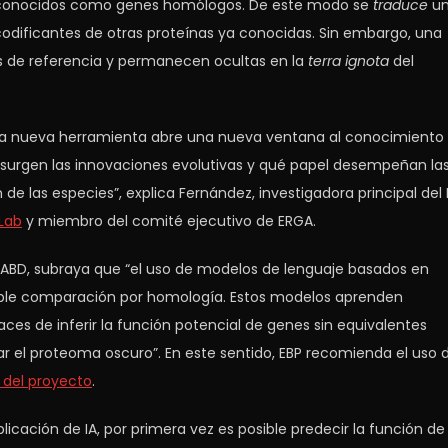
, conocidos como genes homólogos. De este modo se
traduce
u
codificantes de otras proteínas ya conocidas. Sin embargo, una
 de referencia y permanecen ocultas en la
terra ignota
del
sta nueva herramienta abre una nueva ventana al conocimiento
 surgen las innovaciones evolutivas y qué papel desempeñan la
e las especies”, explica Fernández, investigadora principal del 
Lab
y miembro del comité ejecutivo de ERGA.
l CABD, subraya que “el uso de modelos de lenguaje basados en
 simple comparación por homología. Estos modelos aprenden
es de inferir la función potencial de genes sin equivalentes
ar el proteoma oscuro”. En este sentido, EBP recomienda el uso 
 del proyecto
.
icación de IA, por primera vez es posible predecir la función de