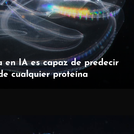
 en IA es capaz de predecir
de cualquier proteína