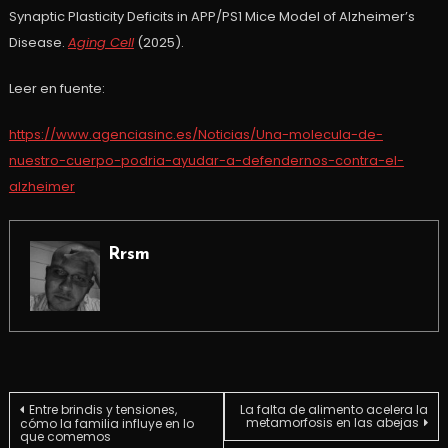
Synaptic Plasticity Deficits in APP/PS1 Mice Model of Alzheimer’s
Disease.
Aging Cell
(2025).
Leer en fuente:
https://www.agenciasinc.es/Noticias/Una-molecula-de-
nuestro-cuerpo-podria-ayudar-a-defendernos-contra-el-
alzheimer
Rrsm
Navegación
Entre brindis y tensiones,
La falta de alimento acelera la
metamorfosis en las abejas
cómo la familia influye en lo
que comemos