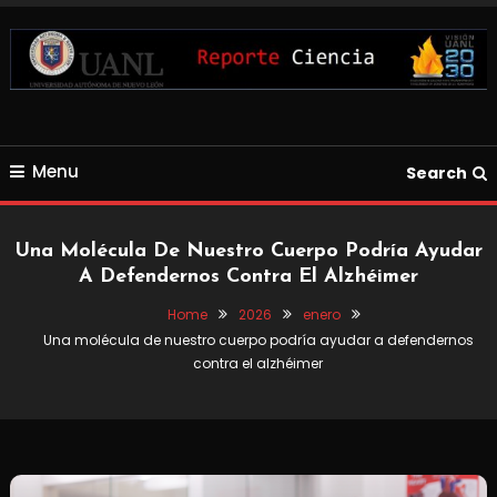
Skip
To
Content
Blog de Ciencia y Tecnología
Reporte Ciencia UANL
Menu
Search
Una Molécula De Nuestro Cuerpo Podría Ayudar
A Defendernos Contra El Alzhéimer
Home
2026
enero
Una molécula de nuestro cuerpo podría ayudar a defendernos
contra el alzhéimer