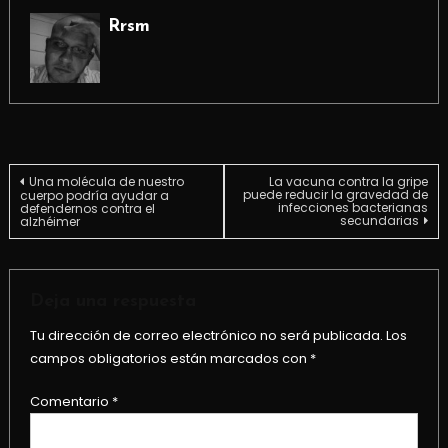
Rrsm
Navegación
Una molécula de nuestro
La vacuna contra la gripe
puede reducir la gravedad de
cuerpo podría ayudar a
infecciones bacterianas
defendernos contra el
secundarias
alzhéimer
de
entradas
Deja una respuesta
Tu dirección de correo electrónico no será publicada.
Los
campos obligatorios están marcados con
*
Comentario
*