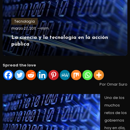
Tecnología
marzo 27, 2011
rrsm
La ciencia y la tecnología en la acción
pública
Spread the love
Por Omar Suro
Uno de los
muchos
retos de los
gobiernos
hoy en día,