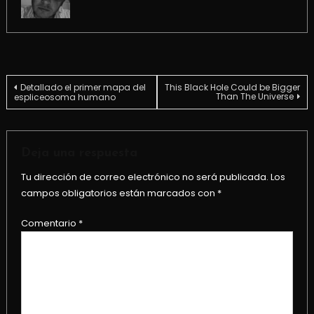
Navegación
Detallado el primer mapa del
This Black Hole Could be Bigger
Than The Universe
espliceosoma humano
de
entradas
Deja una respuesta
Tu dirección de correo electrónico no será publicada.
Los
campos obligatorios están marcados con
*
Comentario
*