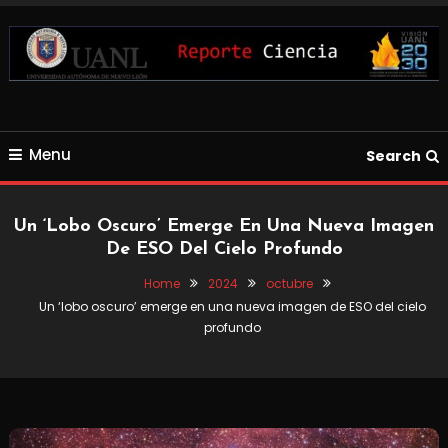
Skip
To
Content
Blog de Ciencia y Tecnología
Reporte Ciencia UANL
Menu
Search
Un ‘lobo Oscuro’ Emerge En Una Nueva Imagen
De ESO Del Cielo Profundo
Home
2024
octubre
Un ‘lobo oscuro’ emerge en una nueva imagen de ESO del cielo
profundo