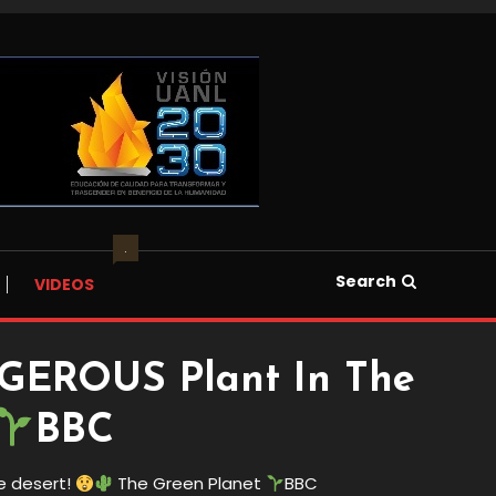
.
Search
VIDEOS
NGEROUS Plant In The
BBC
e desert!
The Green Planet
BBC