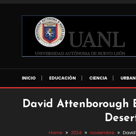
Skip
To
Content
Blog de Ciencia y Tecnología
Reporte Ciencia UAN
INICIO
EDUCACIÓN
CIENCIA
URBAN
David Attenborough 
Deser
Home
2024
noviembre
David