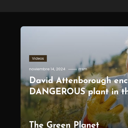
Videos
noviembre 14, 2024
rrsm
David Attenborough enc
DANGEROUS plant in th
The Green Planet