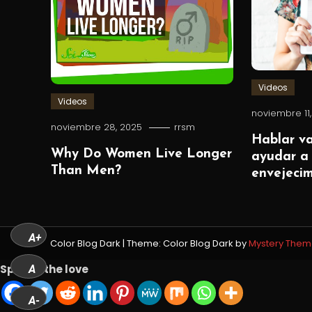
Videos
Videos
noviembre 11
noviembre 28, 2025
rrsm
Hablar va
Why Do Women Live Longer
ayudar a 
Than Men?
envejeci
A+
Color Blog Dark
|
Theme: Color Blog Dark by
Mystery Them
Spread the love
A
A-