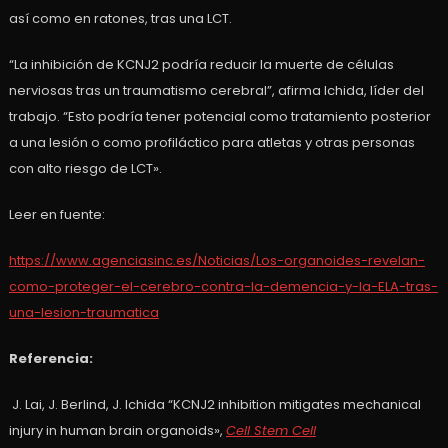
así como en ratones, tras una LCT.
“La inhibición de KCNJ2 podría reducir la muerte de células
nerviosas tras un traumatismo cerebral”, afirma Ichida, líder del
trabajo. “Esto podría tener potencial como tratamiento posterior
a una lesión o como profiláctico para atletas y otras personas
con alto riesgo de LCT».
Leer en fuente:
https://www.agenciasinc.es/Noticias/Los-organoides-revelan-
como-proteger-el-cerebro-contra-la-demencia-y-la-ELA-tras-
una-lesion-traumatica
Referencia:
J. Lai, J. Berlind, J. Ichida
“KCNJ2 inhibition mitigates mechanical
injury in human brain organoids»,
Cell Stem Cell