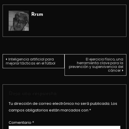
Rrsm
Navegación
Inteligencia artificial para
El ejercicio físico, una
herramienta clave para la
mejorar tácticas en el fútbol
prevención y supervivencia del
cáncer
de
entradas
Deja una respuesta
Tu dirección de correo electrónico no será publicada.
Los
campos obligatorios están marcados con
*
Comentario
*