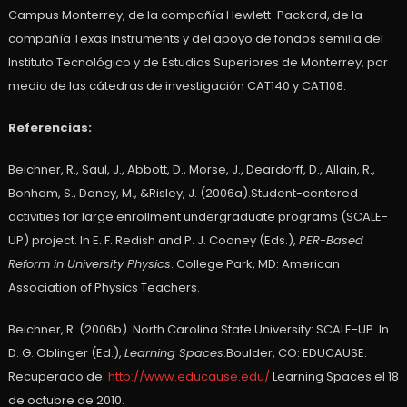
Campus Monterrey, de la compañía Hewlett-Packard, de la
compañía Texas Instruments y del apoyo de fondos semilla del
Instituto Tecnológico y de Estudios Superiores de Monterrey, por
medio de las cátedras de investigación CAT140 y CAT108.
Referencias:
Beichner, R., Saul, J., Abbott, D., Morse, J., Deardorff, D., Allain, R.,
Bonham, S., Dancy, M., &Risley, J. (2006a).Student-centered
activities for large enrollment undergraduate programs (SCALE-
UP) project. In E. F. Redish and P. J. Cooney (Eds.),
PER-Based
Reform in University Physics
. College Park, MD: American
Association of Physics Teachers.
Beichner, R. (2006b). North Carolina State University: SCALE-UP. In
D. G. Oblinger (Ed.),
Learning Spaces
.Boulder, CO: EDUCAUSE.
Recuperado de:
http://www.educause.edu/
Learning Spaces el 18
de octubre de 2010.