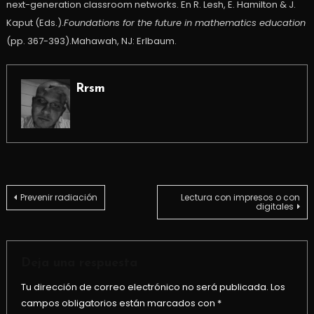
next-generation classroom networks. En R. Lesh, E. Hamilton & J.
Kaput (Eds.).
Foundations for the future in mathematics education
(pp. 367-393).Mahawah, NJ: Erlbaum.
Rrsm
Navegación
Prevenir radiación
Lectura con impresos o con
digitales
de
entradas
Deja una respuesta
Tu dirección de correo electrónico no será publicada.
Los
campos obligatorios están marcados con
*