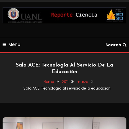
Skip
To
Content
Blog de Ciencia y Tecnología
Reporte Ciencia UANL
Menu
Search
Sala ACE: Tecnología Al Servicio De La
Educación
Home
2011
marzo
Sala ACE: Tecnología al servicio de la educación