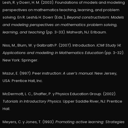
Lesh, R. y Doerr, H. M. (2003). Foundations of models and modeling
perspectives on mathematics teaching, learning, and problem
solving. En R. Lesh& H. Doerr (Eds.),
Beyond constructivism: Models
and modeling perspectives on mathematics problem solving,
learning, and teaching
(pp. 3-33). Mahwah, NJ: Erlbaum.
Niss, M., Blum, W. y Galbraith P. (2007). Introduction.
ICMI Study 14:
Applications and modelling in Mathematics Education
(pp. 3-32).
New York: Springer.
Mazur, E. (1997). Peer instruction:
A user’s manual
. New Jersey,
USA: Prentice Hall, Inc.
McDermott, L. C., Shaffer, P. y Physics Education Group. (2002).
Tutorials in Introductory Physics
. Upper Saddle River, NJ: Prentice
Hall.
Meyers, C. y Jones, T. (1993).
Promoting active learning: Strategies