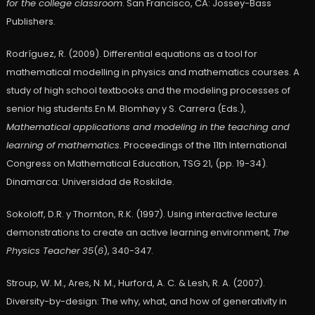
for the college classroom
. San Francisco, CA: Jossey-Bass
Publishers.
Rodríguez, R. (2009). Differential equations as a tool for
mathematical modelling in physics and mathematics courses. A
study of high school textbooks and the modeling processes of
senior hig students.En M. Blomhøy y S. Carrera (Eds.),
Mathematical applications and modeling in the teaching and
learning of mathematics
. Proceedings of the 11th International
Congress on Mathematical Education, TSG 21, (pp. 19-34).
Dinamarca: Universidad de Roskilde.
Sokoloff, D.R. y Thornton, R.K. (1997). Using interactive lecture
demonstrations to create an active learning environment,
The
Physics Teacher
35
(
6
), 340-347.
Stroup, W. M., Ares, N. M., Hurford, A. C. & Lesh, R. A. (2007).
Diversity-by-design: The why, what, and how of generativity in