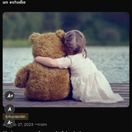
un estudio
A+
A
Educación
A-
agosto 27, 2023
rrsm