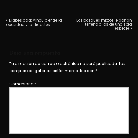
Navegación
Diabesidad: vínculo entre la
Los bosques mixtos le ganan
terreno a los de una sola
obesidad y la diabetes
especie
de
entradas
Deja una respuesta
Tu dirección de correo electrónico no será publicada.
Los
campos obligatorios están marcados con
*
Comentario
*