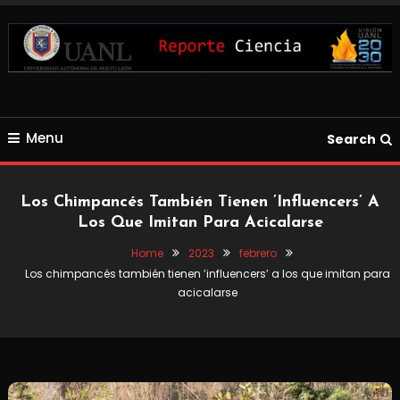
Skip
To
Content
Blog de Ciencia y Tecnología
Reporte Ciencia UANL
Menu
Search
Los Chimpancés También Tienen ’influencers’ A
Los Que Imitan Para Acicalarse
Home
2023
febrero
Los chimpancés también tienen ’influencers’ a los que imitan para
acicalarse