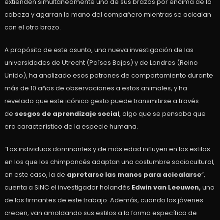
extienden simultáneamente uno de sus brazos por encima de la
cabeza y agarran la mano del compañero mientras se acicalan
con el otro brazo.
A propósito de este asunto, una nueva investigación de las
universidades de Utrecht (Países Bajos) y de Londres (Reino
Unido), ha analizado esos patrones de comportamiento durante
más de 10 años de observaciones a estos animales, y ha
revelado que este icónico gesto puede transmitirse a través
de
sesgos de aprendizaje social
, algo que se pensaba que
era característico de la especie humana.
“Los individuos dominantes y de más edad influyen en los estilos
en los que los chimpancés adaptan una costumbre sociocultural,
en este caso, la de
apretarse las manos para acicalarse
”,
cuenta a SINC el investigador holandés
Edwin van Leeuwen,
uno
de los firmantes de este trabajo. Además, cuando los jóvenes
crecen, van amoldando sus estilos a la forma específica de